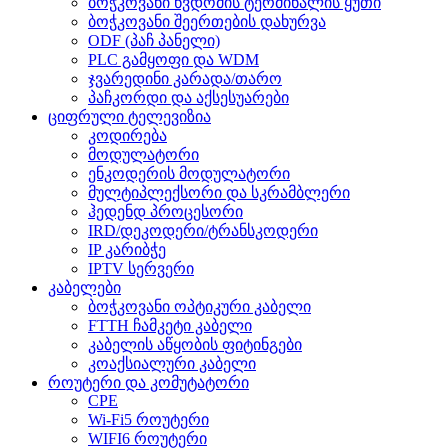
ბოჭკოვანი წვდომის ტერმინალის ყუთი
ბოჭკოვანი შეერთების დახურვა
ODF (პაჩ პანელი)
PLC გამყოფი და WDM
ჯვარედინი კარადა/თარო
პაჩკორდი და აქსესუარები
ციფრული ტელევიზია
კოდირება
მოდულატორი
ენკოდერის მოდულატორი
მულტიპლექსორი და სკრამბლერი
ჰედენდ პროცესორი
IRD/დეკოდერი/ტრანსკოდერი
IP კარიბჭე
IPTV სერვერი
კაბელები
ბოჭკოვანი ოპტიკური კაბელი
FTTH ჩამკეტი კაბელი
კაბელის აწყობის ფიტინგები
კოაქსიალური კაბელი
როუტერი და კომუტატორი
CPE
Wi-Fi5 როუტერი
WIFI6 როუტერი