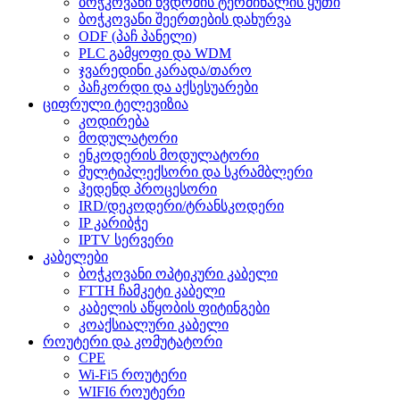
ბოჭკოვანი წვდომის ტერმინალის ყუთი
ბოჭკოვანი შეერთების დახურვა
ODF (პაჩ პანელი)
PLC გამყოფი და WDM
ჯვარედინი კარადა/თარო
პაჩკორდი და აქსესუარები
ციფრული ტელევიზია
კოდირება
მოდულატორი
ენკოდერის მოდულატორი
მულტიპლექსორი და სკრამბლერი
ჰედენდ პროცესორი
IRD/დეკოდერი/ტრანსკოდერი
IP კარიბჭე
IPTV სერვერი
კაბელები
ბოჭკოვანი ოპტიკური კაბელი
FTTH ჩამკეტი კაბელი
კაბელის აწყობის ფიტინგები
კოაქსიალური კაბელი
როუტერი და კომუტატორი
CPE
Wi-Fi5 როუტერი
WIFI6 როუტერი