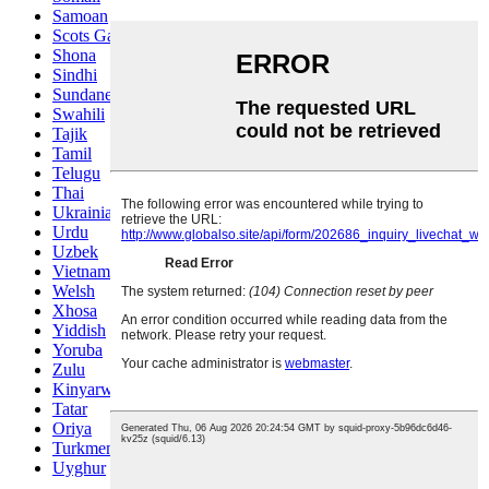
Samoan
Scots Gaelic
Shona
Sindhi
Sundanese
Swahili
Tajik
Tamil
Telugu
Thai
Ukrainian
Urdu
Uzbek
Vietnamese
Welsh
Xhosa
Yiddish
Yoruba
Zulu
Kinyarwanda
Tatar
Oriya
Turkmen
Uyghur