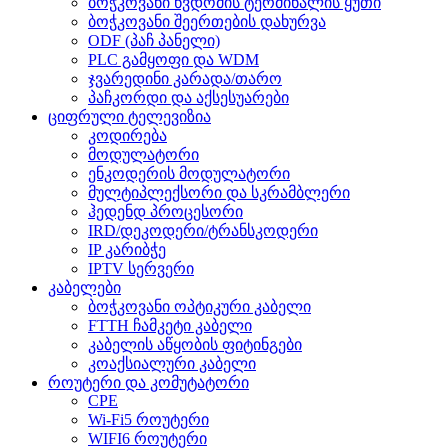
ბოჭკოვანი წვდომის ტერმინალის ყუთი
ბოჭკოვანი შეერთების დახურვა
ODF (პაჩ პანელი)
PLC გამყოფი და WDM
ჯვარედინი კარადა/თარო
პაჩკორდი და აქსესუარები
ციფრული ტელევიზია
კოდირება
მოდულატორი
ენკოდერის მოდულატორი
მულტიპლექსორი და სკრამბლერი
ჰედენდ პროცესორი
IRD/დეკოდერი/ტრანსკოდერი
IP კარიბჭე
IPTV სერვერი
კაბელები
ბოჭკოვანი ოპტიკური კაბელი
FTTH ჩამკეტი კაბელი
კაბელის აწყობის ფიტინგები
კოაქსიალური კაბელი
როუტერი და კომუტატორი
CPE
Wi-Fi5 როუტერი
WIFI6 როუტერი