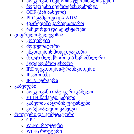
ბოჭკოვანი წვდომის ტერმინალის ყუთი
ბოჭკოვანი შეერთების დახურვა
ODF (პაჩ პანელი)
PLC გამყოფი და WDM
ჯვარედინი კარადა/თარო
პაჩკორდი და აქსესუარები
ციფრული ტელევიზია
კოდირება
მოდულატორი
ენკოდერის მოდულატორი
მულტიპლექსორი და სკრამბლერი
ჰედენდ პროცესორი
IRD/დეკოდერი/ტრანსკოდერი
IP კარიბჭე
IPTV სერვერი
კაბელები
ბოჭკოვანი ოპტიკური კაბელი
FTTH ჩამკეტი კაბელი
კაბელის აწყობის ფიტინგები
კოაქსიალური კაბელი
როუტერი და კომუტატორი
CPE
Wi-Fi5 როუტერი
WIFI6 როუტერი