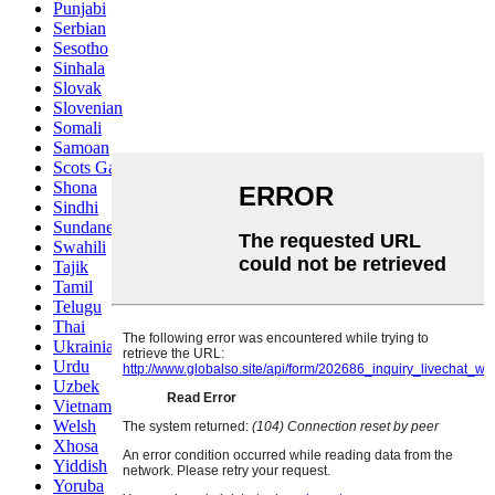
Punjabi
Serbian
Sesotho
Sinhala
Slovak
Slovenian
Somali
Samoan
Scots Gaelic
Shona
Sindhi
Sundanese
Swahili
Tajik
Tamil
Telugu
Thai
Ukrainian
Urdu
Uzbek
Vietnamese
Welsh
Xhosa
Yiddish
Yoruba