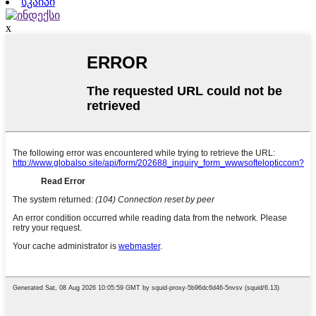
სკაიპი
x