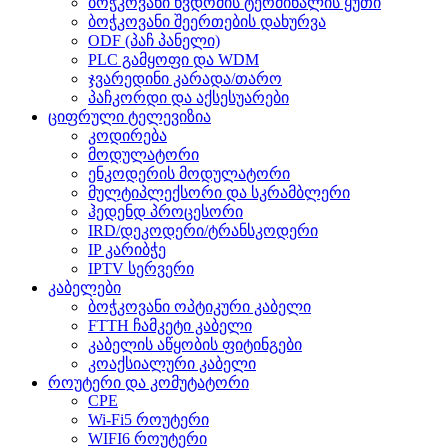
ბოჭკოვანი წვდომის ტერმინალის ყუთი
ბოჭკოვანი შეერთების დახურვა
ODF (პაჩ პანელი)
PLC გამყოფი და WDM
ჯვარედინი კარადა/თარო
პაჩკორდი და აქსესუარები
ციფრული ტელევიზია
კოდირება
მოდულატორი
ენკოდერის მოდულატორი
მულტიპლექსორი და სკრამბლერი
ჰედენდ პროცესორი
IRD/დეკოდერი/ტრანსკოდერი
IP კარიბჭე
IPTV სერვერი
კაბელები
ბოჭკოვანი ოპტიკური კაბელი
FTTH ჩამკეტი კაბელი
კაბელის აწყობის ფიტინგები
კოაქსიალური კაბელი
როუტერი და კომუტატორი
CPE
Wi-Fi5 როუტერი
WIFI6 როუტერი