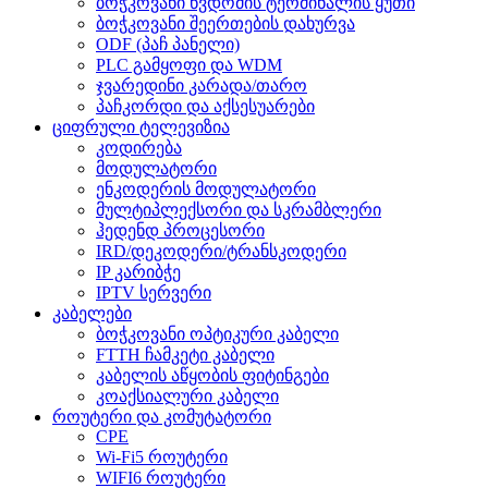
ბოჭკოვანი წვდომის ტერმინალის ყუთი
ბოჭკოვანი შეერთების დახურვა
ODF (პაჩ პანელი)
PLC გამყოფი და WDM
ჯვარედინი კარადა/თარო
პაჩკორდი და აქსესუარები
ციფრული ტელევიზია
კოდირება
მოდულატორი
ენკოდერის მოდულატორი
მულტიპლექსორი და სკრამბლერი
ჰედენდ პროცესორი
IRD/დეკოდერი/ტრანსკოდერი
IP კარიბჭე
IPTV სერვერი
კაბელები
ბოჭკოვანი ოპტიკური კაბელი
FTTH ჩამკეტი კაბელი
კაბელის აწყობის ფიტინგები
კოაქსიალური კაბელი
როუტერი და კომუტატორი
CPE
Wi-Fi5 როუტერი
WIFI6 როუტერი