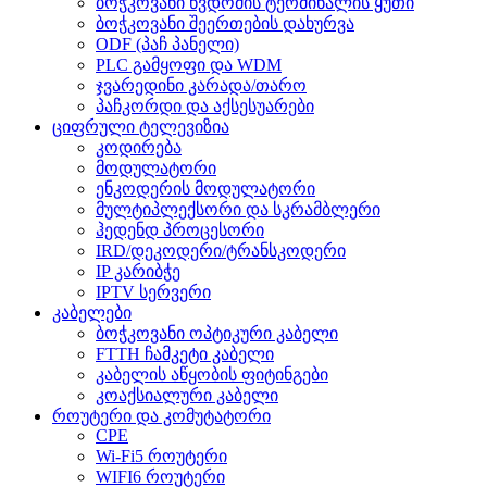
ბოჭკოვანი წვდომის ტერმინალის ყუთი
ბოჭკოვანი შეერთების დახურვა
ODF (პაჩ პანელი)
PLC გამყოფი და WDM
ჯვარედინი კარადა/თარო
პაჩკორდი და აქსესუარები
ციფრული ტელევიზია
კოდირება
მოდულატორი
ენკოდერის მოდულატორი
მულტიპლექსორი და სკრამბლერი
ჰედენდ პროცესორი
IRD/დეკოდერი/ტრანსკოდერი
IP კარიბჭე
IPTV სერვერი
კაბელები
ბოჭკოვანი ოპტიკური კაბელი
FTTH ჩამკეტი კაბელი
კაბელის აწყობის ფიტინგები
კოაქსიალური კაბელი
როუტერი და კომუტატორი
CPE
Wi-Fi5 როუტერი
WIFI6 როუტერი