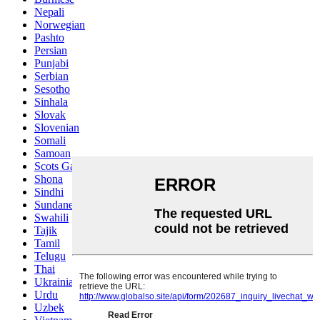
Nepali
Norwegian
Pashto
Persian
Punjabi
Serbian
Sesotho
Sinhala
Slovak
Slovenian
Somali
Samoan
Scots Gaelic
Shona
Sindhi
Sundanese
Swahili
Tajik
Tamil
Telugu
Thai
Ukrainian
Urdu
Uzbek