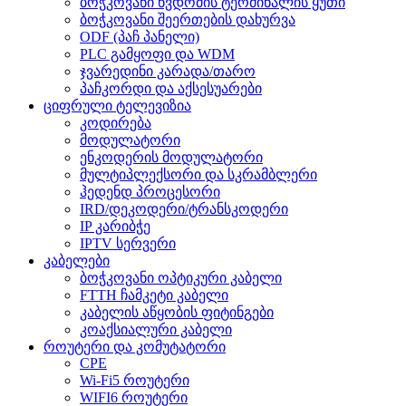
ბოჭკოვანი წვდომის ტერმინალის ყუთი
ბოჭკოვანი შეერთების დახურვა
ODF (პაჩ პანელი)
PLC გამყოფი და WDM
ჯვარედინი კარადა/თარო
პაჩკორდი და აქსესუარები
ციფრული ტელევიზია
კოდირება
მოდულატორი
ენკოდერის მოდულატორი
მულტიპლექსორი და სკრამბლერი
ჰედენდ პროცესორი
IRD/დეკოდერი/ტრანსკოდერი
IP კარიბჭე
IPTV სერვერი
კაბელები
ბოჭკოვანი ოპტიკური კაბელი
FTTH ჩამკეტი კაბელი
კაბელის აწყობის ფიტინგები
კოაქსიალური კაბელი
როუტერი და კომუტატორი
CPE
Wi-Fi5 როუტერი
WIFI6 როუტერი